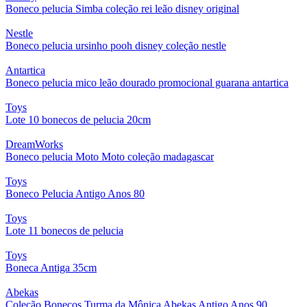
Boneco pelucia Simba coleção rei leão disney original
Nestle
Boneco pelucia ursinho pooh disney coleção nestle
Antartica
Boneco pelucia mico leão dourado promocional guarana antartica
Toys
Lote 10 bonecos de pelucia 20cm
DreamWorks
Boneco pelucia Moto Moto coleção madagascar
Toys
Boneco Pelucia Antigo Anos 80
Toys
Lote 11 bonecos de pelucia
Toys
Boneca Antiga 35cm
Abekas
Coleção Bonecos Turma da Mônica Abekas Antigo Anos 90